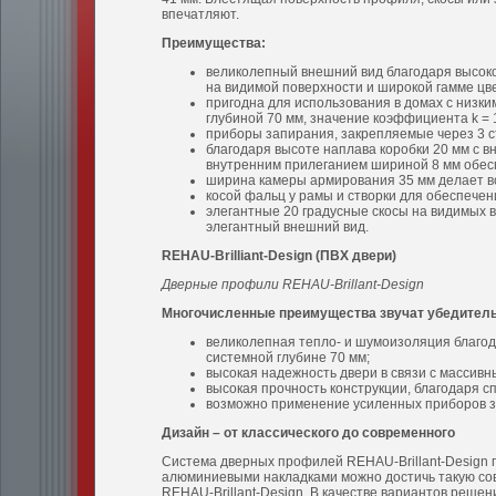
впечатляют.
Преимущества:
великолепный внешний вид благодаря высоко
на видимой поверхности и широкой гамме цв
пригодна для использования в домах с низк
глубиной 70 мм, значение коэффициента k = 1
приборы запирания, закрепляемые через 3 с
благодаря высоте наплава коробки 20 мм с в
внутренним прилеганием шириной 8 мм обесп
ширина камеры армирования 35 мм делает в
косой фальц у рамы и створки для обеспечен
элегантные 20 градусные скосы на видимых 
элегантный внешний вид.
REHAU-Brilliant-Design (
ПВХ
двери
)
Дверные профили REHAU-Brillant-Design
Многочисленные преимущества звучат убедитель
великолепная тепло- и шумоизоляция благод
системной глубине 70 мм;
высокая надежность двери в связи с массив
высокая прочность конструкции, благодаря 
возможно применение усиленных приборов за
Дизайн – от классического до современного
Система дверных профилей REHAU-Brillant-Design п
алюминиевыми накладками можно достичь такую со
REHAU-Brillant-Design. В качестве вариантов реше