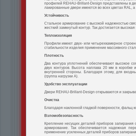
профилей REHAU-Brillant-Design представлены в дек
лакированные двери имеются во всех цветах RAL, а
Устойчивость
Стальное армирование с высокой надежностью свя
жесткий замкнутый контур. Так достигается высокая
Теплоизоляция
Профили имеют двух- или четырехкамерное строени
стабильности изделия применение массивного стал
Плотность
Два контура уплотнений обеспечивают высокое соп
двух контуров. Высота наплава 20 мм в коробке
внутренней стороны. Благодаря этому, для входн
(группа нагрузки А).
Удобство эксплуатации
Двери REHAU-Brillant-Design открываются и закрыва
Очистка
Благодаря наклонной гладкой поверхности, фальц к
Взломобезопасность
Крепление несущих деталей приборов запирания ос
армирование. Так обеспечивается надежная пер
применение усиленных деталей приборов запирания 