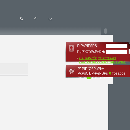
Р›РѕРіРёРЅ
РџР°СЂРѕР»СЊ
Р РµРіРёСЃС‚СЂР°С†РёСЏ
Р—Р°Р±С‹Р»Рё РїР°СЂРѕР»СЊ?
Р’ РІР°С€РµР№
РєРѕСЂР·РёРЅРµ
0
товаров
РЅР°
00
СЂСѓР±.