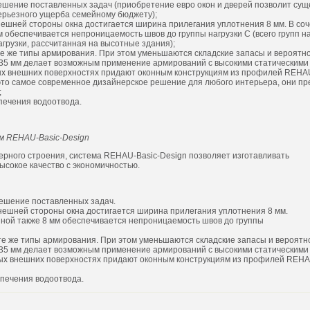
решение поставленных задач (приобретение евро окон и дверей позволит су
серьезного ущерба семейному бюджету);
нешней стороны окна достигается ширина прилегания уплотнения 8 мм. В соч
обеспечивается непроницаемость швов до группы нагрузки С (всего групп на
агрузки, рассчитанная на высотные здания);
 же типы армирования. При этом уменьшаются складские запасы и вероятно
35 мм делает возможным применение армирований с высокими статическими 
мых внешних поверхностях придают оконным конструкциям из профилей REHA
то самое современное дизайнерское решение для любого интерьера, они пр
;
печения водоотвода.
м REHAU-Basic-Design
ерного строения, система REHAU-Basic-Design позволяет изготавливать
ысокое качество с экономичностью.
решение поставленных задач.
внешней стороны окна достигается ширина прилегания уплотнения 8 мм.
ной также 8 мм обеспечивается непроницаемость швов до группы
е же типы армирования. При этом уменьшаются складские запасы и вероятн
35 мм делает возможным применение армирований с высокими статическими 
мых внешних поверхностях придают оконным конструкциям из профилей REHA
печения водоотвода.