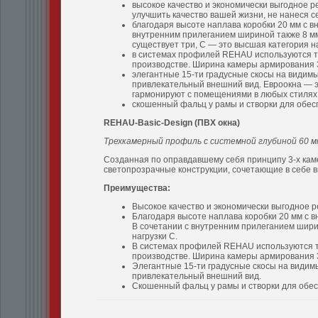
высокое качество и экономически выгодное 
улучшить качество вашей жизни, не нанеся 
благодаря высоте наплава коробки 20 мм с в
внутренним прилеганием шириной также 8 мм 
существует три, С — это высшая категория н
в системах профилей REHAU используются те
производстве. Ширина камеры армирования 
элегантные 15-ти градусные скосы на види
привлекательный внешний вид. Евроокна — э
гармонируют с помещениями в любых стилях
скошенный фальц у рамы и створки для обес
REHAU-Basic-Design (
ПВХ
окна
)
Трехкамерный профиль с системной глубиной 60 м
Созданная по оправдавшему себя принципу 3-х кам
светопрозрачные конструкции, сочетающие в себе в
Преимущества:
Высокое качество и экономически выгодное 
Благодаря высоте наплава коробки 20 мм с 
В сочетании с внутренним прилеганием шири
нагрузки С.
В системах профилей REHAU используются т
производстве. Ширина камеры армирования 
Элегантные 15-ти градусные скосы на види
привлекательный внешний вид.
Скошенный фальц у рамы и створки для обес