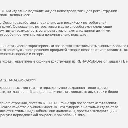
70 мм идеально подходит как для новостроек, так и для реконструкции
ehau Thermo-Block.
-Design разработана специально для российских потребителей,
т в доме”. Сокращению потерь тепла в доме способствуют следующие
уктивная возможность установки стеклопакета толщиной до 44 мм.
умя особенностями системы дополнительно повышает
ния статические характеристики позволяют изготавливать оконные блоки со 
нта конструктивного решения профилей створки позволяют изготавливать ок
хностью коробки и створки.
в уходе. Герметичные оконные конструкции из REHAU-Sib-Design защитят Ва
мм REHAU-Euro-Design
 деревянных окон тем, что гораздо лучше сохраняют тепло в доме.
ти, но главное — благодаря наличию в стеклопакете двух, трех и более
ерного строения, система REHAU-Euro-Design позволяет изготавливать
ысокое качество с экономичностью. Эти суперокна не только сделают ваш
тличаются стильным дизайном, они долговечны, просты в эксплуатации и
 требуют периодической покраски и заклейки на зиму.