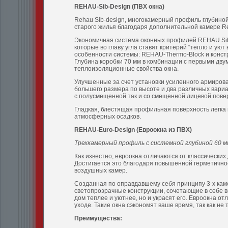
REHAU-Sib-Design (
ПВХ
окна
)
Rehau Sib-design, многокамерный профиль глубиной 
старого жилья благодаря дополнительной камере R
Экономичная система оконных профилей REHAU Sib
которые во главу угла ставят критерий “тепло и ую
особенности системы: REHAU-Thermo-Block и констр
Глубина коробки 70 мм в комбинации с первыми дв
теплоизоляционные свойства окна.
Улучшенные за счет установки усиленного армирова
большего размера по высоте и два различных вариа
с полусмещенной так и со смещенной лицевой повер
Гладкая, блестящая профильная поверхность легка 
атмосферных осадков.
REHAU-Euro-Design (
Евроокна
из
ПВХ
)
Трехкамерный профиль с системной глубиной 60 
Как известно, евроокна отличаются от классических
Достигается это благодаря повышенной герметичнос
воздушных камер.
Созданная по оправдавшему себя принципу 3-х кам
светопрозрачные конструкции, сочетающие в себе в
дом теплее и уютнее, но и украсят его. Евроокна о
уходе. Такие окна сэкономят ваше время, так как не
Преимущества: