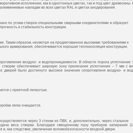
оративном исполнении, как в однотонных цветах, так и под цвет древесины. 
 алюминиевые накладки во всех цветах RAL и цветах анодирования.
зано по углам створок специальными сварными соединителями и образует
 прочность и стабильность конструкции.
е. Таким образом, несмотря на продиктованное высокими требованиями к
ьного армирования, обеспечивается хорошая теплоизоляция конструкции.
ротивление воздухо- и водопроницаемости. В области порога уплотнение 
 и створке обеспечивает широкую зону прилегания уплотнения – 7 мм с в
ых дверей было достигнуто высокое значение сопротивленя воздухо- и во
ются с приятной легкостью.
оробки легко очищается.
уществляется через 3 стенки из ПВХ, и, дополнительно, через стальное
едача веса створки. Благодаря смещенному пазу приборов запирания (
и, как следствие, увеличение взломобезопасности входной двери.