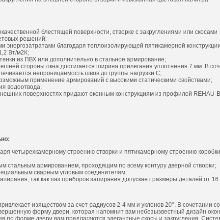
качественной блестящей поверхности, створке с закруглениями или скосами
етовых решений;
ими энергозатратами благодаря теплоизолирующей пятикамерной конструкции
,2 Вт/м2К;
тенки из ПВХ или дополнительно в стальное армирование;
нешней стороны окна достигается ширина прилегания уплотнения 7 мм. В соч
ечивается непроницаемость швов до группы нагрузки С;
озможным применение армирований с высокими статическими свойствами;
ия водоотвода;
внешних поверхностях придают оконным конструкциям из профилей REHAU-Bri
но:
аря четырехкамерному строению створки и пятикамерному строению коробки
ным стальным армированием, проходящим по всему контуру дверной створки;
специальным сварным угловым соединителям;
пирания, так как паз приборов запирания допускает размеры деталей от 16 
ривлекает изяществом за счет радиусов 2-4 мм и уклонов 20°. В сочетании 
вершенную форму двери, которая напомнит вам небезызвестный дизайн око
ния по форме двери вам предлагаются элегантные скосы и закругления. Сист