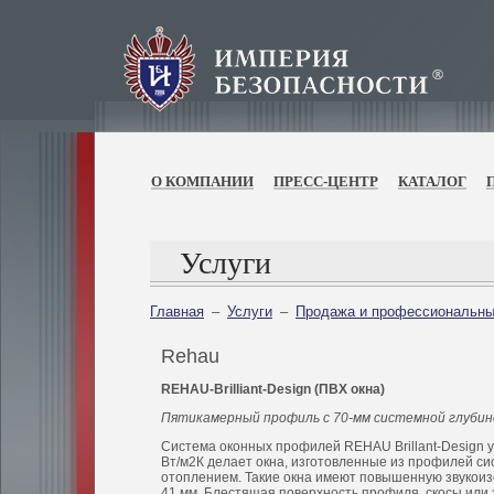
О КОМПАНИИ
ПРЕСС-ЦЕНТР
КАТАЛОГ
Услуги
Главная
–
Услуги
–
Продажа и профессиональны
Rehau
REHAU-Brilliant-Design (ПВХ окна)
Пятикамерный профиль с 70-мм системной глубиной
Система оконных профилей REHAU Brillant-Design 
Вт/м2К делает окна, изготовленные из профилей си
отоплением. Такие окна имеют повышенную звукоизо
41 мм. Блестящая поверхность профиля, скосы или 