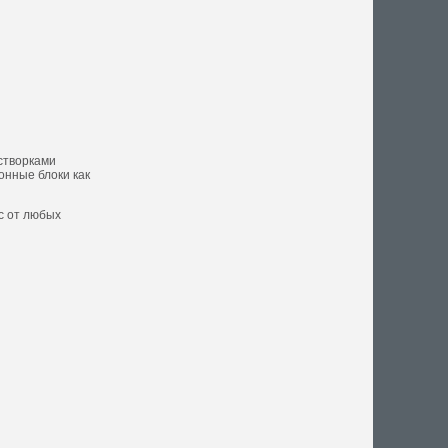
створками
онные блоки как
с от любых