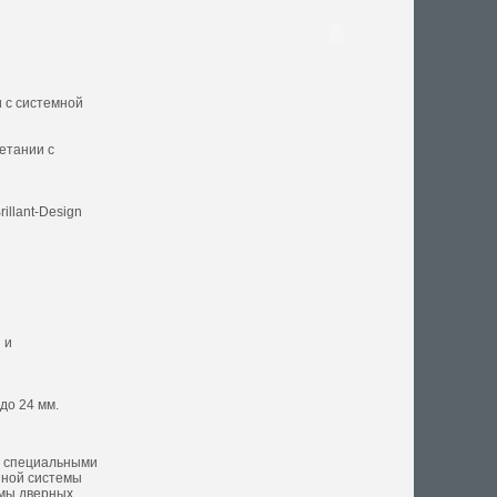
 с системной
етании с
llant-Design
 и
до 24 мм.
со специальными
нной системы
емы дверных