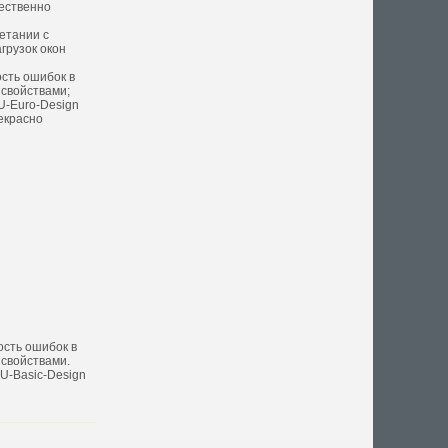
щественно
етании с
грузок окон
сть ошибок в
свойствами;
U-Euro-Design
екрасно
ость ошибок в
свойствами.
U-Basic-Design