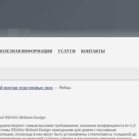
ПОЛЕЗНАЯ ИНФОРМАЦИЯ
УСЛУГИ
КОНТАКТЫ
й монтаж пластиковых окон
–
Rehau
 REHAU-Brilliant-Design
удовлетворяет самым высоким требованиям: значение коэффициента kr=1,5
стемы REHAU-Brillant-Design пригодными для домов с пассивным
ляцию, поскольку в них могут быть установлены стеклопакеты толщиной до
закругления на внешней стороне створки и изысканная цветовая палитра