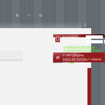
Р›РѕРіРёРЅ
РџР°СЂРѕР»СЊ
Р РµРіРёСЃС‚СЂР°С†РёСЏ
Р—Р°Р±С‹Р»Рё РїР°СЂРѕР»СЊ?
Р’ РІР°С€РµР№
РєРѕСЂР·РёРЅРµ
0
товаров
РЅР°
00
СЂСѓР±.